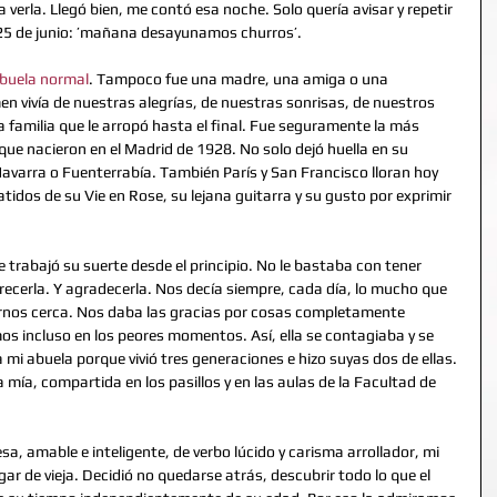
 verla. Llegó bien, me contó esa noche. Solo quería avisar y repetir 
 25 de junio: ’mañana desayunamos churros’. 
buela normal
. Tampoco fue una madre, una amiga o una 
n vivía de nuestras alegrías, de nuestras sonrisas, de nuestros 
na familia que le arropó hasta el final. Fue seguramente la más 
ue nacieron en el Madrid de 1928. No solo dejó huella en su 
varra o Fuenterrabía. También París y San Francisco lloran hoy 
idos de su Vie en Rose, su lejana guitarra y su gusto por exprimir 
trabajó su suerte desde el principio. No le bastaba con tener 
ecerla. Y agradecerla. Nos decía siempre, cada día, lo mucho que 
ernos cerca. Nos daba las gracias por cosas completamente 
s incluso en los peores momentos. Así, ella se contagiaba y se 
i abuela porque vivió tres generaciones e hizo suyas dos de ellas. 
 mía, compartida en los pasillos y en las aulas de la Facultad de 
sa, amable e inteligente, de verbo lúcido y carisma arrollador, mi 
ar de vieja. Decidió no quedarse atrás, descubrir todo lo que el 