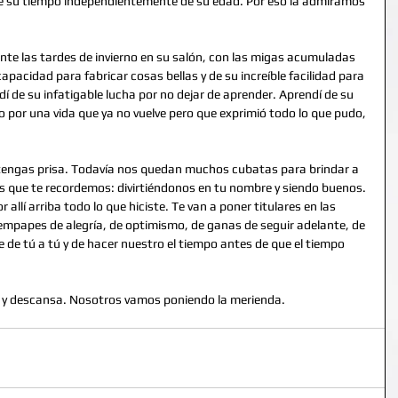
de su tiempo independientemente de su edad. Por eso la admiramos 
nte las tardes de invierno en su salón, con las migas acumuladas 
apacidad para fabricar cosas bellas y de su increíble facilidad para 
 de su infatigable lucha por no dejar de aprender. Aprendí de su 
por una vida que ya no vuelve pero que exprimió todo lo que pudo, 
 tengas prisa. Todavía nos quedan muchos cubatas para brindar a 
es que te recordemos: divirtiéndonos en tu nombre y siendo buenos. 
allí arriba todo lo que hiciste. Te van a poner titulares en las 
mpapes de alegría, de optimismo, de ganas de seguir adelante, de 
rle de tú a tú y de hacer nuestro el tiempo antes de que el tiempo 
y descansa. Nosotros vamos poniendo la merienda. 