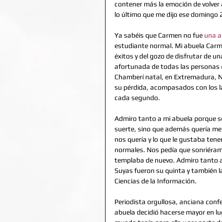
contener más la emoción de volver a
lo último que me dijo ese domingo
Ya sabéis que Carmen no fue 
una a
estudiante normal. Mi abuela Carme
éxitos y del gozo de disfrutar de u
afortunada de todas las personas q
Chamberí natal, en Extremadura, Na
su pérdida, acompasados con los lat
cada segundo. 
Admiro tanto a mi abuela porque se 
suerte, sino que además quería mer
nos quería y lo que le gustaba ten
normales. Nos pedía que sonriéramo
templaba de nuevo. Admiro tanto a m
Suyas fueron su quinta y también la
Ciencias de la Información. 
Periodista orgullosa, anciana confe
abuela decidió hacerse mayor en lug