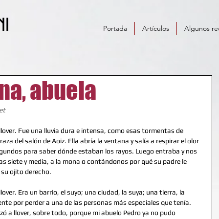
ni
Portada
Artículos
Algunos re
na, abuela
et
over. Fue una lluvia dura e intensa, como esas tormentas de 
a del salón de Aoiz. Ella abría la ventana y salía a respirar el olor 
egundos para saber dónde estaban los rayos. Luego entraba y nos 
 siete y media, a la mona o contándonos por qué su padre le 
su ojito derecho. 
er. Era un barrio, el suyo; una ciudad, la suya; una tierra, la 
te por perder a una de las personas más especiales que tenía. 
 a llover, sobre todo, porque mi abuelo Pedro ya no pudo 