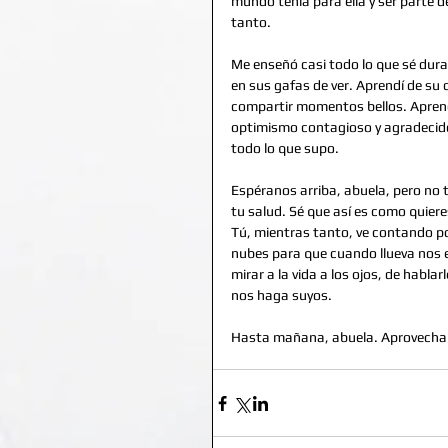
mundo tenía para ella y ser parte 
tanto. 
Me enseñó casi todo lo que sé dura
en sus gafas de ver. Aprendí de su c
compartir momentos bellos. Aprendí
optimismo contagioso y agradecido 
todo lo que supo. 
Espéranos arriba, abuela, pero no
tu salud. Sé que así es como quier
Tú, mientras tanto, ve contando por 
nubes para que cuando llueva nos e
mirar a la vida a los ojos, de habla
nos haga suyos. 
Hasta mañana, abuela. Aprovecha 